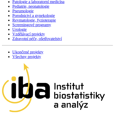
Patologie a laboratorní medicína
Pediatrie, neonatologie
Pneumologie
Porodnictví a gynekologie
Revmatologie, fyzioterapie
Screeningové programy
Urologie
Vzdělávací projekty
Zdravotní péče, ošetřovatelství
Ukončené projekty
Všechny projekty