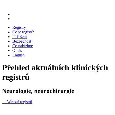
Registry
Co je registr?
IT řešení
Bezpečnost
Co nabízíme
O nás
English
Přehled aktuálních klinických
registrů
Neurologie, neurochirurgie
Adresář registrů