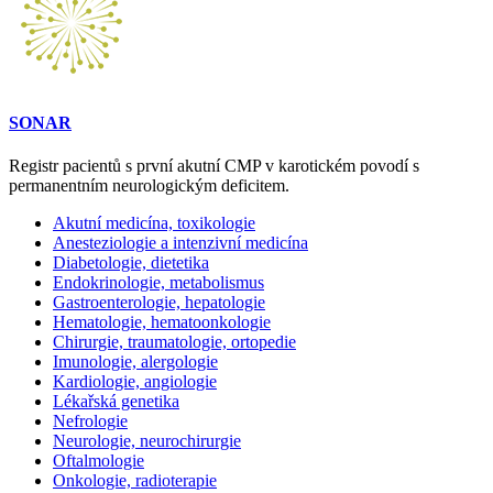
SONAR
Registr pacientů s první akutní CMP v karotickém povodí s
permanentním neurologickým deficitem.
Akutní medicína, toxikologie
Anesteziologie a intenzivní medicína
Diabetologie, dietetika
Endokrinologie, metabolismus
Gastroenterologie, hepatologie
Hematologie, hematoonkologie
Chirurgie, traumatologie, ortopedie
Imunologie, alergologie
Kardiologie, angiologie
Lékařská genetika
Nefrologie
Neurologie, neurochirurgie
Oftalmologie
Onkologie, radioterapie