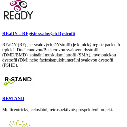
REaDY – REgistr svalových Dystrofií
REaDY (REgistr svalových DYstrofií) je klinický registr pacientů
trpících Duchennovou/Beckerovou svalovou dystrofií
(DMD/BMD), spinální muskulární atrofií (SMA), myotonickou
dystrofií (DM) nebo facioskapulohumerální svalovou dystrofií
(FSHD).
RESTAND
Multicentrický, celostátní, retrospektivně-prospektivní projekt.